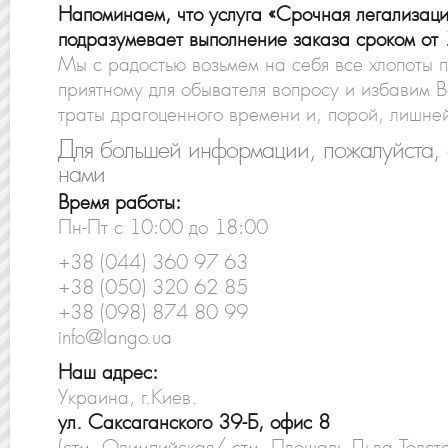
Напоминаем, что услуга «Срочная легализаци
подразумевает выполнение заказа сроком от 
Мы с радостью возьмем на себя все хлопоты п
приятному для обывателя вопросу и избавим 
траты драгоценного времени и, порой, лишней
Для большей информации, пожалуйста, 
нами
Время работы:
Пн-Пт с 10:00 до 18:00
+38 (044) 360 97 63
+38 (050) 320 62 85
+38 (098) 874 80 99
info@lango.ua
Наш адрес:
Украина, г.Киев.
ул. Саксаганского 39-Б, офис 8
(стм. Олимпийская/ стм. Площадь Льва Толсто