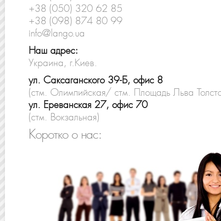
+38 (050) 320 62 85
+38 (098) 874 80 99
info@lango.ua
Наш адрес:
Украина, г.Киев.
ул. Саксаганского 39-Б, офис 8
(стм. Олимпийская/ стм. Площадь Льва Толсто
ул. Ереванская 27, офис 70
(стм. Вокзальная)
Коротко о нас: